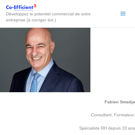
Aller
au
Développez le potentiel commercial de votre
contenu
entreprise (à corriger évt.)
Fabien Smadja
Consultant, Formateur,
Spécialiste RH depuis 33 ans