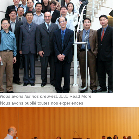
Nous avons fait nos preuves





Read More
Nous avons publié toutes nos expériences