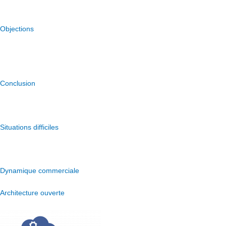
Argumentations pour convaincre
Objections
Objections de divers niveaux de difficultés, discussions sur les
tarifs
Conclusion
Les techniques de conclusion les plus efficaces
Situations difficiles
Situations difficiles
Dynamique commerciale
Architecture ouverte