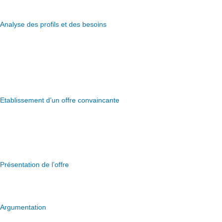
Entraînement sur les fondamentaux
Analyse des profils et des besoins
Travail sur la découverte des besoins
Analyse de profil d’investisseur et processus de conseil
Drill sur le questionnement (avec une personne de la même
banque ou externe)
Etablissement d’un offre convaincante
Faire des propositions et des offres en rapport avec un profil
(Expériences et observations de terrain dans des magasins de
luxe)
Présentation de l’offre
Présentation des produits et services (vidéos et analyses)
Argumentation